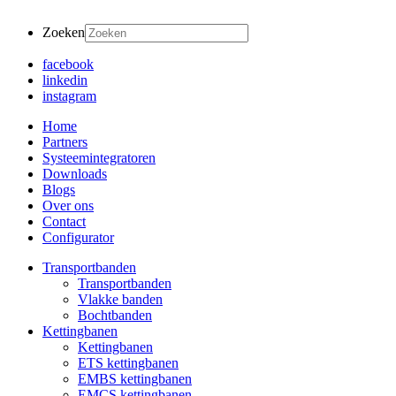
Zoeken
facebook
linkedin
instagram
Home
Partners
Systeemintegratoren
Downloads
Blogs
Over ons
Contact
Configurator
Transportbanden
Transportbanden
Vlakke banden
Bochtbanden
Kettingbanen
Kettingbanen
ETS kettingbanen
EMBS kettingbanen
EMCS kettingbanen