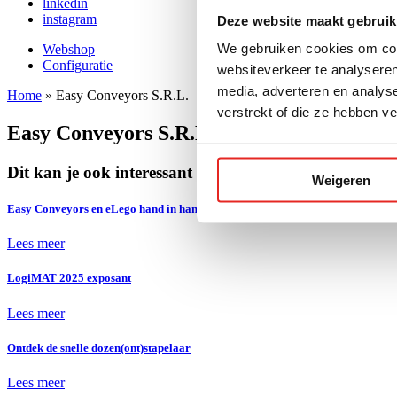
linkedin
instagram
Deze website maakt gebruik
We gebruiken cookies om cont
Webshop
Configuratie
websiteverkeer te analyseren
media, adverteren en analys
Home
»
Easy Conveyors S.R.L.
verstrekt of die ze hebben v
Easy Conveyors S.R.L.
Dit kan je ook interessant vinden
Weigeren
Easy Conveyors en eLego hand in hand voor een speciaal project!
Lees meer
LogiMAT 2025 exposant
Lees meer
Ontdek de snelle dozen(ont)stapelaar
Lees meer