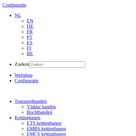
Configuratie
NL
EN
DE
FR
PT
ES
FI
BE
Zoeken
Webshop
Configuratie
Transportbanden
Vlakke banden
Bochtbanden
Kettingbanen
ETS kettingbanen
EMBS kettingbanen
EMCS kettingbanen