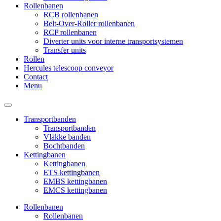
Rollenbanen
RCB rollenbanen
Belt-Over-Roller rollenbanen
RCP rollenbanen
Diverter units voor interne transportsystemen
Transfer units
Rollen
Hercules telescoop conveyor
Contact
Menu
Transportbanden
Transportbanden
Vlakke banden
Bochtbanden
Kettingbanen
Kettingbanen
ETS kettingbanen
EMBS kettingbanen
EMCS kettingbanen
Rollenbanen
Rollenbanen