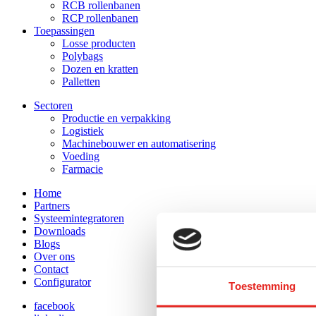
RCB rollenbanen
RCP rollenbanen
Toepassingen
Losse producten
Polybags
Dozen en kratten
Palletten
Sectoren
Productie en verpakking
Logistiek
Machinebouwer en automatisering
Voeding
Farmacie
Home
Partners
Systeemintegratoren
Downloads
Blogs
Over ons
Contact
Configurator
Toestemming
facebook